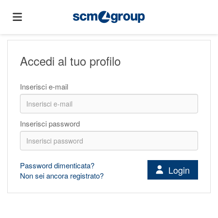
Home
Accedi al tuo profilo
Offerte
Inserisci e-mail
di
Carica
Inserisci password
lavoro
il
Login
Password dimenticata?
Login
Non sei ancora registrato?
CV
Lingua